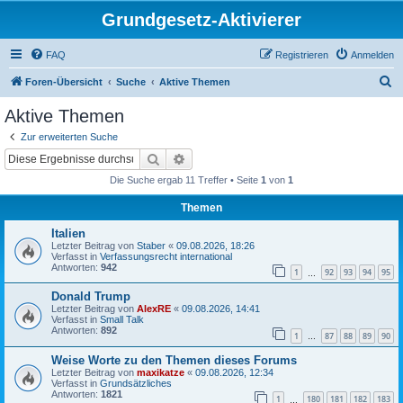
Grundgesetz-Aktivierer
FAQ
Registrieren
Anmelden
S
Foren-Übersicht
Suche
Aktive Themen
u
Aktive Themen
c
Zur erweiterten Suche
h
Suche
Erweiterte Suche
e
Die Suche ergab 11 Treffer • Seite
1
von
1
Themen
Italien
Letzter Beitrag von
Staber
«
09.08.2026, 18:26
Verfasst in
Verfassungsrecht international
Antworten:
942
1
92
93
94
95
…
Donald Trump
Letzter Beitrag von
AlexRE
«
09.08.2026, 14:41
Verfasst in
Small Talk
Antworten:
892
1
87
88
89
90
…
Weise Worte zu den Themen dieses Forums
Letzter Beitrag von
maxikatze
«
09.08.2026, 12:34
Verfasst in
Grundsätzliches
Antworten:
1821
1
180
181
182
183
…