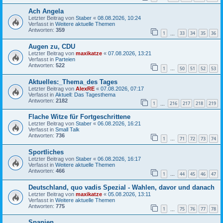
Ach Angela
Letzter Beitrag von
Staber
«
08.08.2026, 10:24
Verfasst in
Weitere aktuelle Themen
Antworten:
359
1
33
34
35
36
…
Augen zu, CDU
Letzter Beitrag von
maxikatze
«
07.08.2026, 13:21
Verfasst in
Parteien
Antworten:
522
1
50
51
52
53
…
Aktuelles:_Thema_des Tages
Letzter Beitrag von
AlexRE
«
07.08.2026, 07:17
Verfasst in
Aktuell: Das Tagesthema
Antworten:
2182
1
216
217
218
219
…
Flache Witze für Fortgeschrittene
Letzter Beitrag von
Staber
«
06.08.2026, 16:21
Verfasst in
Small Talk
Antworten:
736
1
71
72
73
74
…
Sportliches
Letzter Beitrag von
Staber
«
06.08.2026, 16:17
Verfasst in
Weitere aktuelle Themen
Antworten:
466
1
44
45
46
47
…
Deutschland, quo vadis Spezial - Wahlen, davor und danach
Letzter Beitrag von
maxikatze
«
05.08.2026, 13:11
Verfasst in
Weitere aktuelle Themen
Antworten:
775
1
75
76
77
78
…
Spanien